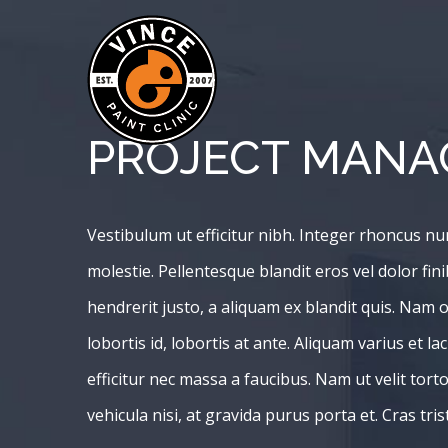
Skip
to
content
PROJECT MAN
Vestibulum ut efficitur nibh. Integer rhoncus n
molestie. Pellentesque blandit eros vel dolor fin
hendrerit justo, a aliquam ex blandit quis. Nam o
lobortis id, lobortis at ante. Aliquam varius et la
efficitur nec massa a faucibus. Nam ut velit tort
vehicula nisi, at gravida purus porta et. Cras tri