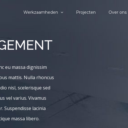
Werkzaamheden
Projecten
Over ons
AGEMENT
unc eu massa dignissim
ibus mattis. Nulla rhoncus
dio nisl, scelerisque sed
cus vel varius. Vivamus
or. Suspendisse lacinia
stique massa libero.